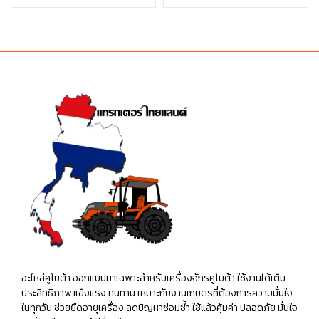
price
price
price
price
was:
is:
was:
is:
฿50.00.
฿50.00.
฿90.00.
฿90.00.
อะไหล่คูโบต้า ออกแบบมาเฉพาะสำหรับเครื่องจักรคูโบต้า ใช้งานได้เต็ม
ประสิทธิภาพ แข็งแรง ทนทาน เหมาะกับงานเกษตรที่ต้องการความมั่นใจ
ในทุกวัน ช่วยยืดอายุเครื่อง ลดปัญหาซ่อมซ้ำ ใช้แล้วคุ้มค่า ปลอดภัย มั่นใจ