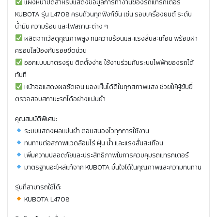
แผงหน้าปัดสำหรับแสดงข้อมูลการทำงานของรถแทรกเตอร์
KUBOTA รุ่น L4708 ครบถ้วนทุกฟังก์ชัน เช่น รอบเครื่องยนต์ ระดับ
น้ำมัน ความร้อน และไฟสถานะต่าง ๆ
ผลิตจากวัสดุคุณภาพสูง ทนความร้อนและแรงสั่นสะเทือน พร้อมฝา
ครอบใสป้องกันรอยขีดข่วน
ออกแบบมาตรงรุ่น ติดตั้งง่าย ใช้งานร่วมกับระบบไฟฟ้าของรถได้
ทันที
หน้าจอแสดงผลชัดเจน มองเห็นได้ดีในทุกสภาพแสง ช่วยให้ผู้ขับขี่
ตรวจสอบสถานะรถได้อย่างแม่นยำ
คุณสมบัติพิเศษ:
ระบบแสดงผลแม่นยำ ตอบสนองไวทุกการใช้งาน
ทนทานต่อสภาพแวดล้อมไร่ ฝุ่น น้ำ และแรงสั่นสะเทือน
เพิ่มความปลอดภัยและประสิทธิภาพในการควบคุมรถแทรกเตอร์
มาตรฐานอะไหล่แท้จาก KUBOTA มั่นใจได้ในคุณภาพและความทนทาน
รุ่นที่สามารถใช้ได้:
KUBOTA L4708