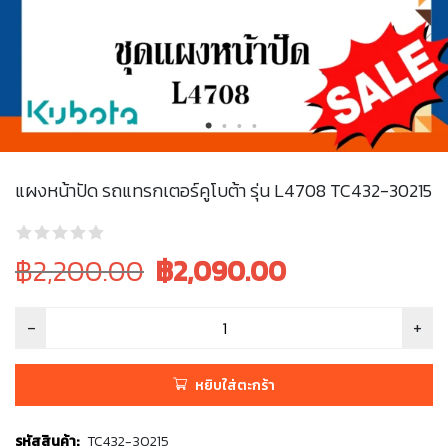
แผงหน้าปัด รถแทรกเตอร์คูโบต้า รุ่น L4708 TC432-30215
Original
Current
฿2,200.00
฿
2,090.00
price
price
was:
is:
฿2,200.00.
฿2,200.00.
หยิบใส่ตะกร้า
รหัสสินค้า:
TC432-30215