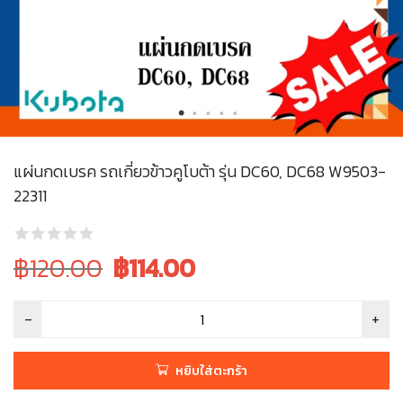
แผ่นกดเบรค รถเกี่ยวข้าวคูโบต้า รุ่น DC60, DC68 W9503-
22311
Original
Current
฿120.00
฿
114.00
price
price
was:
is:
฿120.00.
฿120.00.
หยิบใส่ตะกร้า