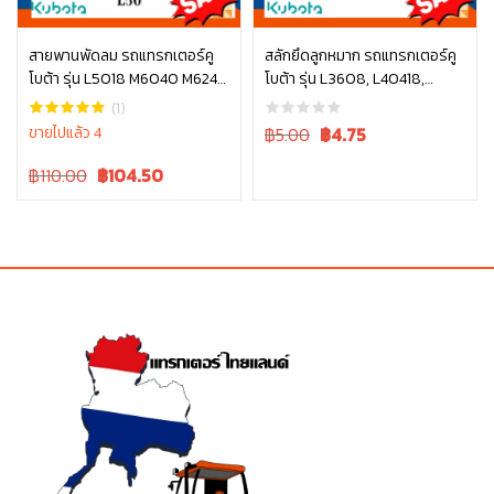
สายพานพัดลม รถแทรกเตอร์คู
สลักยึดลูกหมาก รถแทรกเตอร์คู
โบต้า รุ่น L5018 M6040 M6240
โบต้า รุ่น L3608, L40418,
หยิบใส่ตะกร้า
หยิบใส่ตะกร้า
TC803-97010
L4708, L5018 รุ่น L ทุกรุ่น
(1)
05511-50328
Original
Current
ขายไปแล้ว 4
฿5.00
฿
4.75
price
price
Original
Current
฿110.00
฿
104.50
was:
is:
price
price
฿5.00.
฿5.00.
was:
is:
฿110.00.
฿110.00.