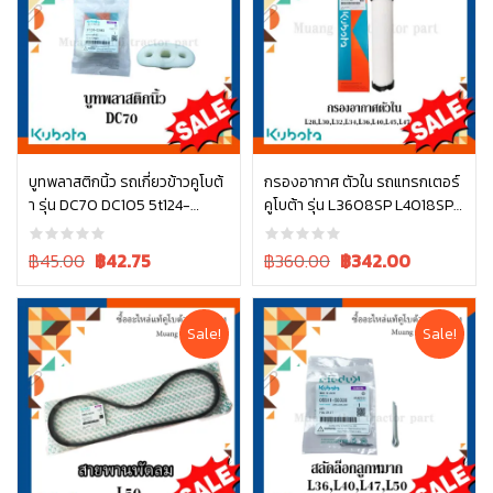
บูทพลาสติกนิ้ว รถเกี่ยวข้าวคูโบต้
กรองอากาศ ตัวใน รถแทรกเตอร์
า รุ่น DC70 DC105 5t124-
คูโบต้า รุ่น L3608SP L4018SP
หยิบใส่ตะกร้า
หยิบใส่ตะกร้า
52463
L4708SP W9501-31090B
Original
Current
Original
Current
฿45.00
฿
42.75
฿360.00
฿
342.00
price
price
price
price
was:
is:
was:
is:
฿45.00.
฿45.00.
฿360.00.
฿360.00.
Sale!
Sale!