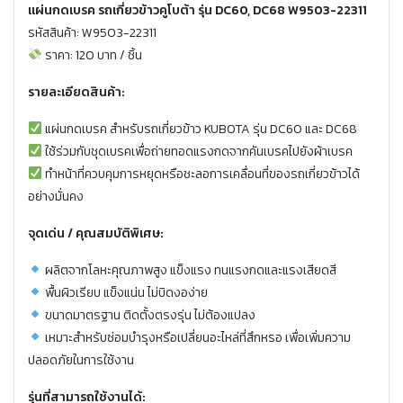
แผ่นกดเบรค รถเกี่ยวข้าวคูโบต้า รุ่น DC60, DC68 W9503-22311
รหัสสินค้า: W9503-22311
ราคา: 120 บาท / ชิ้น
รายละเอียดสินค้า:
แผ่นกดเบรค สำหรับรถเกี่ยวข้าว KUBOTA รุ่น DC60 และ DC68
ใช้ร่วมกับชุดเบรคเพื่อถ่ายทอดแรงกดจากคันเบรคไปยังผ้าเบรค
ทำหน้าที่ควบคุมการหยุดหรือชะลอการเคลื่อนที่ของรถเกี่ยวข้าวได้
อย่างมั่นคง
จุดเด่น / คุณสมบัติพิเศษ:
ผลิตจากโลหะคุณภาพสูง แข็งแรง ทนแรงกดและแรงเสียดสี
พื้นผิวเรียบ แข็งแน่น ไม่บิดงอง่าย
ขนาดมาตรฐาน ติดตั้งตรงรุ่น ไม่ต้องแปลง
เหมาะสำหรับซ่อมบำรุงหรือเปลี่ยนอะไหล่ที่สึกหรอ เพื่อเพิ่มความ
ปลอดภัยในการใช้งาน
รุ่นที่สามารถใช้งานได้: