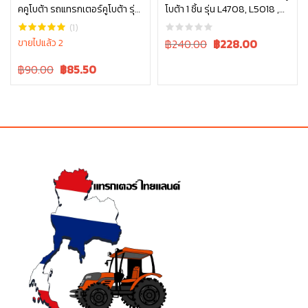
คคูโบต้า รถแทรกเตอร์คูโบต้า รุ่น
โบต้า 1 ชิ้น รุ่น L4708, L5018 ,
หยิบใส่ตะกร้า
หยิบใส่ตะกร้า
L3608 L4018 W9516-54163
W9558-52102
(1)
Original
Current
ขายไปแล้ว 2
฿240.00
฿
228.00
price
price
Original
Current
฿90.00
฿
85.50
was:
is:
price
price
฿240.00.
฿240.00.
was:
is:
฿90.00.
฿90.00.