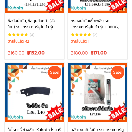
ซีลกันน้ำมัน, ซีลดุมล้อหน้า (ตัว
กรองน้ำมันเชื้อเพลิง รถ
ใหม่) รถแทรกเตอร์คูโบต้า รุ่น
แทรกเตอร์คูโบต้า รุ่น L3608,
หยิบใส่ตะกร้า
หยิบใส่ตะกร้า
L3608, L4018, L4508, L4708,
L4018, L4508, L4708, L5018,
(4)
(2)
L5018 tc832-13370 ซีลล้อหน้า
M6040 W9501-21010B
ขายไปแล้ว 42
ขายไปแล้ว 1
รถไถ ซีลล้อ คูโบต้า
Original
Current
Original
Current
฿160.00
฿
152.00
฿180.00
฿
171.00
price
price
price
price
was:
is:
was:
is:
฿160.00.
฿160.00.
฿180.00.
฿180.00.
Sale!
Sale!
ใบโรตารี่ ข้างซ้าย Kubota โรตารี่
สลักแขนดันใบมีด รถแทรกเตอร์คู