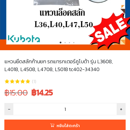
แหวนยึดสลักก้านยก รถแทรกเตอร์คูโบต้า รุ่น L3608,
L4018, L4508, L4708, L5018 tc402-34340
(1)
Original
Current
฿15.00
฿
14.25
price
price
was:
is:
฿15.00.
฿15.00.
หยิบใส่ตะกร้า