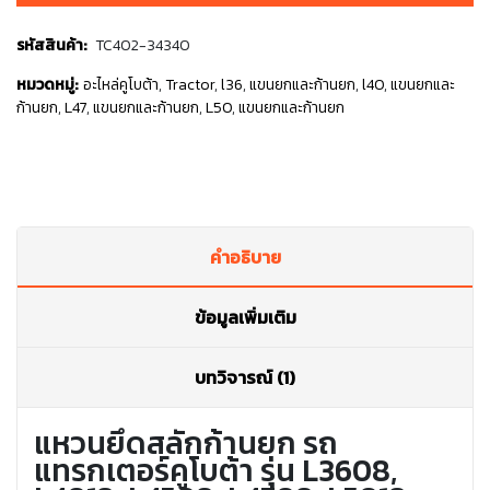
รหัสสินค้า:
TC402-34340
หมวดหมู่:
อะไหล่คูโบต้า
,
Tractor
,
l36
,
แขนยกและก้านยก
,
l40
,
แขนยกและ
ก้านยก
,
L47
,
แขนยกและก้านยก
,
L50
,
แขนยกและก้านยก
คำอธิบาย
ข้อมูลเพิ่มเติม
บทวิจารณ์ (1)
แหวนยึดสลักก้านยก รถ
แทรกเตอร์คูโบต้า รุ่น L3608,