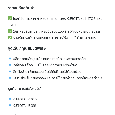
รายละเอียดสินค้า:
โบลท์ยึดคานลาก สำหรับรถแทรกเตอร์ KUBOTA รุ่น L4708 และ
L5018
ใช้สำหรับยึดคานลากหรือชิ้นส่วนพ่วงท้ายให้แน่นหนากับโครงรถ
รองรับแรงดึง แรงกระแทก และการใช้งานหนักในภาคเกษตร
จุดเด่น / คุณสมบัติพิเศษ:
ผลิตจากเหล็กชุบแข็ง ทนต่อแรงบิดและสภาพแวดล้อม
เกลียวคม ล็อกแน่น ไม่คลายตัวง่ายระหว่างใช้งาน
ติดตั้งง่าย ใช้แทนของเดิมได้ทันทีโดยไม่ต้องแปลง
เหมาะสำหรับงานลากจูง และการใช้งานพ่วงอุปกรณ์เกษตรต่าง ๆ
รุ่นที่สามารถใช้งานได้:
KUBOTA L4708
KUBOTA L5018