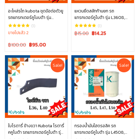
อะไหล่รไถ kubota ชุดข้อต่อตัวยู
แหวนยึดสลักก้านยก รถ
รถแทรกเตอร์คูโบบต้า รุ่น
แทรกเตอร์คูโบต้า รุ่น L3608,
หยิบใส่ตะกร้า
หยิบใส่ตะกร้า
L3608, L4708, L3445-10001
L4018, L4508, L4708, L5018
(1)
(1)
tc402-34340
Original
Current
ขายไปแล้ว 2
฿15.00
฿
14.25
price
price
Original
Current
฿100.00
฿
95.00
was:
is:
price
price
฿15.00.
฿15.00.
was:
is:
฿100.00.
฿100.00.
Sale!
Sale!
ใบโรตารี่ ข้างขวา Kubota โรตารี่
กรองน้ำมันไฮดรอลิค รถ
คคูโบต้า รถแทรกเตอร์คูโบต้า รุ่น
แทรกเตอร์คูโบต้า รุ่น L4508,
หยิบใส่ตะกร้า
หยิบใส่ตะกร้า
L3608, L4018 W9516-54173
L4708, L5018 , W9501-45101