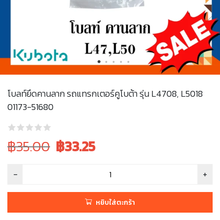
โบลท์ยึดคานลาก รถแทรกเตอร์คูโบต้า รุ่น L4708, L5018
01173-51680
Original
Current
฿35.00
฿
33.25
price
price
was:
is:
฿35.00.
฿35.00.
หยิบใส่ตะกร้า