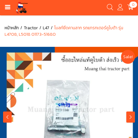
0
หน้าหลัก
Tractor
L47
โบลท์ยึดคานลาก รถแทรกเตอร์คูโบต้า รุ่น
L4708, L5018 01173-51680
Sale!