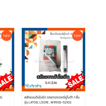
Sale!
Sale!
0,
สลักแขนดันใบมีด รถแทรกเตอร์คูโบต้า 1 ชิ้น
รุ่น L4708, L5018 , W9558-52102
หยิบใส่ตะกร้า