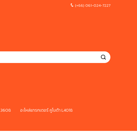
(+66) 061-024-7227
 L3608
อะไหล่แทรกเตอร์ คูโบต้า L4018