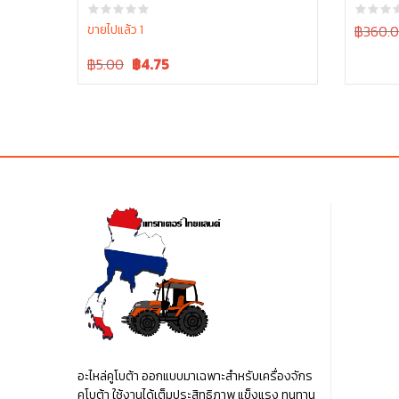
31090B
Original
ขายไปแล้ว 1
฿360.
price
Original
Current
฿5.00
฿
4.75
was:
price
price
฿360.0
was:
is:
฿5.00.
฿5.00.
อะไหล่คูโบต้า ออกแบบมาเฉพาะสำหรับเครื่องจักร
คูโบต้า ใช้งานได้เต็มประสิทธิภาพ แข็งแรง ทนทาน