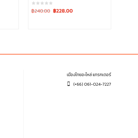
Original
Current
฿240.00
฿
228.00
price
price
was:
is:
฿240.00.
฿240.00.
เมืองไทยอะไหล่ แทรกเตอร์
(+66) 061-024-7227