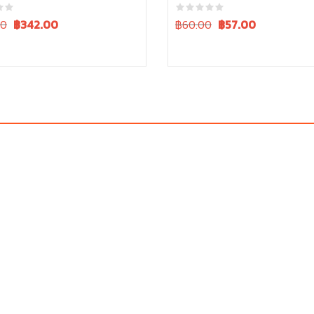
Current
Original
Current
00
฿
342.00
฿60.00
฿
57.00
price
price
price
is:
was:
is:
0.
฿360.00.
฿60.00.
฿60.00.