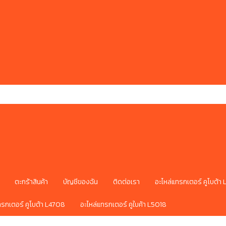
ตะกร้าสินค้า
บัญชีของฉัน
ติดต่อเรา
อะไหล่แทรกเตอร์ คูโบต้า
ทรกเตอร์ คูโบต้า L4708
อะไหล่แทรกเตอร์ คูใบค้า L5018