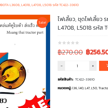
ร์ KUBOTA L3608, L4018, L4708, L5018 รหัส TC422-33610
ไฟเลี้ยว, ชุดไฟเลี้
Sale!
L4708, L5018 รหัส 
Original
Current
฿270.00
฿
256.5
price
price
was:
is:
฿270.00.
฿270.00.
รหัสสินค้า:
TC422-33610
หมวดหมู่:
l36
,
l40
,
L47
,
L50
,
Tracto