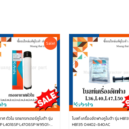
Sale!
ศ ตัวใน รถแทรกเตอร์คูโบต้า รุ่น
โบลท์ เครื่องอัดฟางคูโบต้า รุ่น HB13
P L4018SP L4708SP W9501-
HB135 04402-840AC
หยิบใส่ตะกร้า
หยิบใส่ตะกร้า