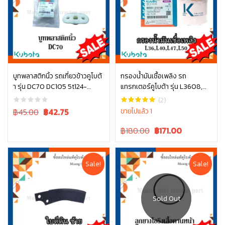
บูทพลาสติกนิ้ว รถเกี่ยวข้าวคูโบต้
กรองน้ำมันเชื้อเพลิง รถ
า รุ่น DC70 DC105 5t124-
แทรกเตอร์คูโบต้า รุ่น L3608,
หยิบใส่ตะกร้า
หยิบใส่ตะกร้า
52463
L4018, L4508, L4708, L5018,
(2)
M6040 W9501-21010B
Original
Current
฿45.00
฿
42.75
ขายไปแล้ว 1
price
price
Original
Current
฿180.00
฿
171.00
was:
is:
price
price
฿45.00.
฿45.00.
was:
is:
฿180.00.
฿180.00.
Sale!
Sale!