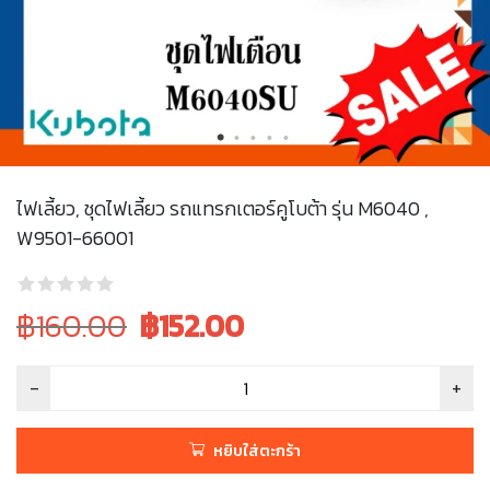
ไฟเลี้ยว, ชุดไฟเลี้ยว รถแทรกเตอร์คูโบต้า รุ่น M6040 ,
W9501-66001
Original
Current
฿160.00
฿
152.00
price
price
was:
is:
฿160.00.
฿160.00.
หยิบใส่ตะกร้า