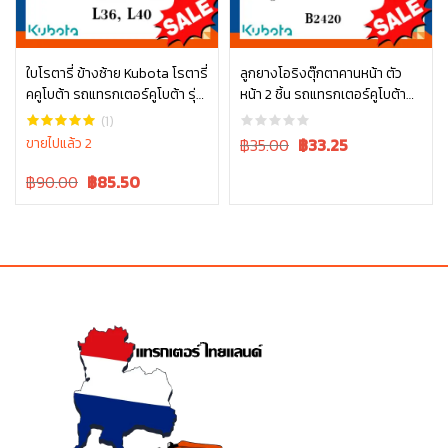
อ่านเพิ่ม
ใบโรตารี่ ข้างซ้าย Kubota โรตารี่
ลูกยางโอริงตุ๊กตาคานหน้า ตัว
คคูโบต้า รถแทรกเตอร์คูโบต้า รุ่น
หน้า 2 ชิ้น รถแทรกเตอร์คูโบต้า
หยิบใส่ตะกร้า
L3608 L4018 W9516-54163
รุ่น L3608, L4018, L4708,
(1)
L5018 tc402-13680 = 2
Original
Current
ขายไปแล้ว 2
฿35.00
฿
33.25
price
price
Original
Current
฿90.00
฿
85.50
was:
is:
price
price
฿35.00.
฿35.00.
was:
is:
฿90.00.
฿90.00.