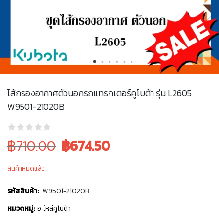
ไส้กรองอากาศตัวนอกรถแทรกเตอร์คูโบต้า รุ่น L2605
W9501-21020B
Original
Current
฿710.00
฿
674.50
price
price
สินค้าหมดแล้ว
was:
is:
฿710.00.
฿710.00.
รหัสสินค้า:
W9501-21020B
หมวดหมู่:
อะไหล่คูโบต้า