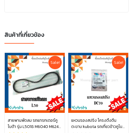
สินค้าที่เกี่ยวข้อง
Sale!
Sale!
สายพานพัดลม รถแทรกเตอร์คู
แหวนรองสปริง โครงตึงตีน
โบต้า รุ่น L5018 M6040 M6240
ตะขาบ kubota รถเกี่ยวข้าวคูโบต้
หยิบใส่ตะกร้า
หยิบใส่ตะกร้า
TC803-97010
า รุ่น DC70 04512-50140