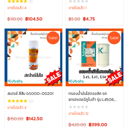
(1)
ขายไปแล้ว 4
ขายไปแล้ว 1
Original
Current
Original
Current
฿110.00
฿
104.50
฿5.00
฿
4.75
price
price
price
price
was:
is:
was:
is:
฿110.00.
฿110.00.
฿5.00.
฿5.00.
Sale!
Sale!
สเปรย์ สีส้ม GS000-00201
กรองน้ำมันไฮดรอลิค รถ
แทรกเตอร์คูโบต้า รุ่น L4508,
หยิบใส่ตะกร้า
หยิบใส่ตะกร้า
(2)
L4708, L5018 , W9501-45101
ขายไปแล้ว 4
ขายไปแล้ว 12
Original
Current
฿150.00
฿
142.50
price
price
Original
Current
฿420.00
฿
399.00