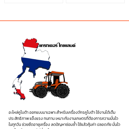
was:
is:
price
price
฿150.00.
฿150.00.
was:
is:
฿420.00.
฿420.00.
อะไหล่คูโบต้า ออกแบบมาเฉพาะสำหรับเครื่องจักรคูโบต้า ใช้งานได้เต็ม
ประสิทธิภาพ แข็งแรง ทนทาน เหมาะกับงานเกษตรที่ต้องการความมั่นใจ
ในทุกวัน ช่วยยืดอายุเครื่อง ลดปัญหาซ่อมซ้ำ ใช้แล้วคุ้มค่า ปลอดภัย มั่นใจ