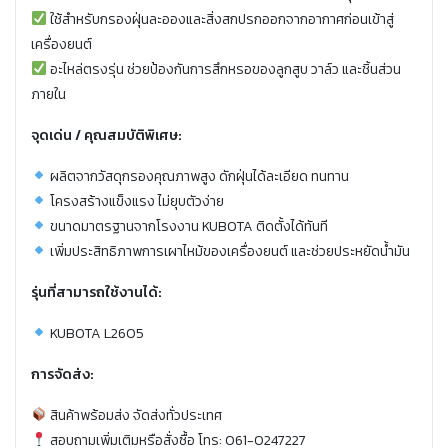
ใช้สำหรับกรองฝุ่นละอองและสิ่งสกปรกออกจากอากาศก่อนเข้าสู่
เครื่องยนต์
อะไหล่ตรงรุ่น ช่วยป้องกันการสึกหรอของลูกสูบ วาล์ว และชิ้นส่วน
ภายใน
จุดเด่น / คุณสมบัติพิเศษ:
ผลิตจากวัสดุกรองคุณภาพสูง ดักฝุ่นได้ละเอียด ทนทาน
โครงสร้างแข็งแรง ไม่ยุบตัวง่าย
ขนาดมาตรฐานจากโรงงาน KUBOTA ติดตั้งได้ทันที
เพิ่มประสิทธิภาพการเผาไหม้ของเครื่องยนต์ และช่วยประหยัดน้ำมัน
รุ่นที่สามารถใช้งานได้:
KUBOTA L2605
การจัดส่ง:
สินค้าพร้อมส่ง จัดส่งทั่วประเทศ
สอบถามเพิ่มเติมหรือสั่งซื้อ โทร: 061-0247227