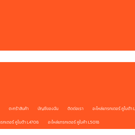
ตะกร้าสินค้า
บัญชีของฉัน
ติดต่อเรา
อะไหล่แทรกเตอร์ คูโบต้า
ทรกเตอร์ คูโบต้า L4708
อะไหล่แทรกเตอร์ คูใบค้า L5018