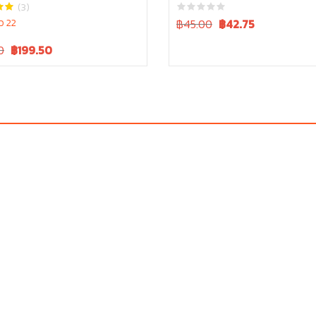
, W9501-31070B
(3)
Original
Current
ว 22
฿45.00
฿
42.75
price
price
Current
0
฿
199.50
was:
is:
price
฿45.00.
฿45.00.
is:
.
฿210.00.