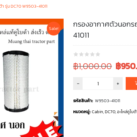
ต้า รุ่น DC70 W9503-41011
กรองอากาศตัวนอกรถเก
Sale!
41011
Original
Current
฿1,000.00
฿
950
price
price
was:
is:
฿1,000.00.
฿1,000.0
รหัสสินค้า:
W9503-41011
หมวดหมู่:
Cabin
,
DC70
,
อะไหล่คูโบต้