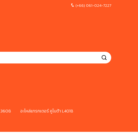
(+66) 061-024-7227
 L3608
อะไหล่แทรกเตอร์ คูโบต้า L4018