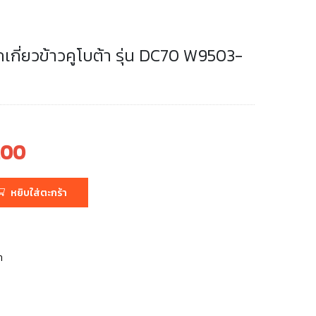
ี่ยวข้าวคูโบต้า รุ่น DC70 W9503-
.00
หยิบใส่ตะกร้า
0.
า