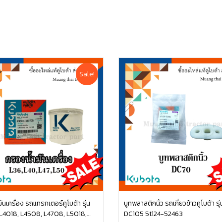
Sale!
ันเครื่อง รถแทรกเตอร์คูโบต้า รุ่น
บูทพลาสติกนิ้ว รถเกี่ยวข้าวคูโบต้า ร
L4018, L4508, L4708, L5018,
DC105 5t124-52463
หยิบใส่ตะกร้า
หยิบใส่ตะกร้า