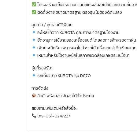
โครงสร้างแข็งแรง ทนทานต่อแรงสั่นสะเทือนและความชื้นจ
ติดตั้งง่าย ขนาดมาตรฐาน ตรงรุ่น ไม่ต้องดัดแปลง
จุดเด่น / คุณสมบัติพิเศษ:
อะไหล่แท้จาก KUBOTA คุณภาพมาตรฐานโรงงาน
ยืดอายุการใช้งานของเครื่องยนต์ โดยลดการสึกหรอจากฝุ่น
เพิ่มประสิทธิภาพการเผาไหม้ ช่วยให้เครื่องยนต์เดินเรียบและ
เหมาะสำหรับใช้งานหนักในสภาพแวดล้อมเกษตรและไร่นา
รุ่นที่รองรับ:
รถเกี่ยวข้าว KUBOTA รุ่น DC70
การจัดส่ง:
สินค้าพร้อมส่ง จัดส่งได้ทั่วประเทศ
สอบถามเพิ่มเติมหรือสั่งซื้อ:
โทร: 061-0247227