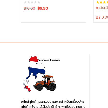
00430
M6040 
Original
Current
฿10.00
฿
9.50
ขายไปแล้
price
price
Original
฿210.0
was:
is:
price
฿10.00.
฿10.00.
was:
฿210.00
อะไหล่คูโบต้า ออกแบบมาเฉพาะสำหรับเครื่องจักร
คูโบต้า ใช้งานได้เต็มประสิทธิภาพ แข็งแรง ทนทาน