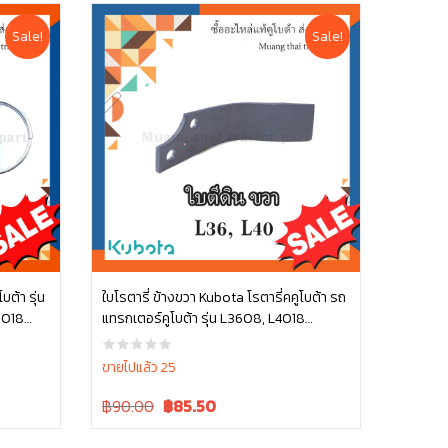
Sale!
Sale!
ต้า รุ่น
ใบโรตารี่ ข้างขวา Kubota โรตารี่คคูโบต้า รถ
5018
แทรกเตอร์คูโบต้า รุ่น L3608, L4018
หยิบใส่ตะกร้า
W9516-54173
ขายไปแล้ว 25
Original
Current
฿90.00
฿
85.50
price
price
was:
is: