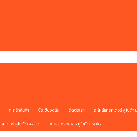
ตะกร้าสินค้า
บัญชีของฉัน
ติดต่อเรา
อะไหล่แทรกเตอร์ คูโบต้า
ทรกเตอร์ คูโบต้า L4708
อะไหล่แทรกเตอร์ คูใบค้า L5018