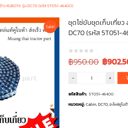
ี่ยวข้าว KUBOTA รุ่น DC70 (รหัส 5T051-46400)
ชุดโซ่ขับชุดเก็บเกี่ย
Sale!
DC70 (รหัส 5T051-4
Original
Current
฿950.00
฿
902.5
price
price
was:
is:
฿950.00.
฿950.00.
รหัสสินค้า:
5T051-46400
หมวดหมู่:
Cabin
,
DC70
,
อะไหล่คูโบต้