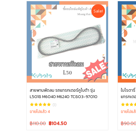
Sale!
สายพานพัดลม รถแทรกเตอร์คูโบต้า รุ่น
ใบโรตารี
L5018 M6040 M6240 TC803-97010
แทรกเตอร
หยิบใส่ตะกร้า
W9516-
(1)
ขายไปแล้ว 4
ขายไปแล้
Original
Current
Original
฿110.00
฿
104.50
฿90.0
price
price
price
was:
is:
was: