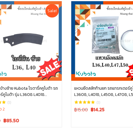
Sale!
่ ข้างซ้าย Kubota โรตารี่คคูโบต้า รถ
แหวนยึดสลักก้านยก รถแทรกเตอร์คูโบ
์คูโบต้า รุ่น L3608 L4018
L3608, L4018, L4508, L4708, L
หยิบใส่ตะกร้า
หยิบใส่ตะกร้า
54163
tc402-34340
(1)
(1)
Original
Current
ว 2
฿15.00
฿
14.25
price
price
Current
0
฿
85.50
was:
is:
price
฿15.00.
฿15.00.
is: