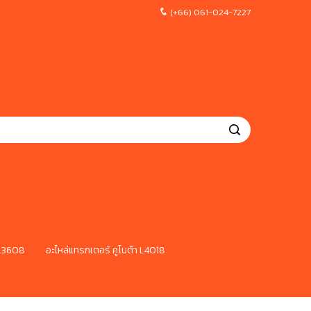
(+66) 061-024-7227
 L3608
อะไหล่แทรกเตอร์ คูโบต้า L4018