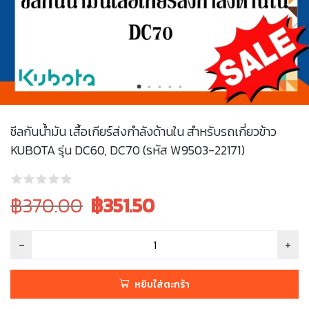
ซีลกันน้ำมัน เสื้อเกียร์ส่งกำลังด้านใน สำหรับรถเกี่ยวข้าว
KUBOTA รุ่น DC60, DC70 (รหัส W9503-22171)
Original
Current
฿370.00
฿
351.50
price
price
was:
is:
฿370.00.
฿370.00.
หยิบใส่ตะกร้า