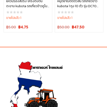
แหวนรองสปริง โครงตึงตีน
หมุดย้ำใบตัดตัวสั้น รถเกี่ยวข้าว
ตะขาบ kubota รถเกี่ยวข้าวคูโบต้
kubota 1 ถุง 10 ตัว รุ่น DC70
หยิบใส่ตะกร้า
หยิบใส่ตะกร้า
า รุ่น DC70 04512-50140
5T072-51380
ขายไปแล้ว 1
ขายไปแล้ว 1
Original
Current
Original
Current
฿5.00
฿
4.75
฿50.00
฿
47.50
price
price
price
price
was:
is:
was:
is:
฿5.00.
฿5.00.
฿50.00.
฿50.00.