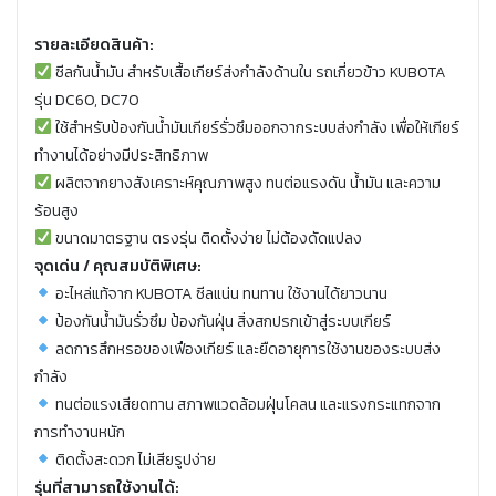
รายละเอียดสินค้า:
ซีลกันน้ำมัน สำหรับเสื้อเกียร์ส่งกำลังด้านใน รถเกี่ยวข้าว KUBOTA
รุ่น DC60, DC70
ใช้สำหรับป้องกันน้ำมันเกียร์รั่วซึมออกจากระบบส่งกำลัง เพื่อให้เกียร์
ทำงานได้อย่างมีประสิทธิภาพ
ผลิตจากยางสังเคราะห์คุณภาพสูง ทนต่อแรงดัน น้ำมัน และความ
ร้อนสูง
ขนาดมาตรฐาน ตรงรุ่น ติดตั้งง่าย ไม่ต้องดัดแปลง
จุดเด่น / คุณสมบัติพิเศษ:
อะไหล่แท้จาก KUBOTA ซีลแน่น ทนทาน ใช้งานได้ยาวนาน
ป้องกันน้ำมันรั่วซึม ป้องกันฝุ่น สิ่งสกปรกเข้าสู่ระบบเกียร์
ลดการสึกหรอของเฟืองเกียร์ และยืดอายุการใช้งานของระบบส่ง
กำลัง
ทนต่อแรงเสียดทาน สภาพแวดล้อมฝุ่นโคลน และแรงกระแทกจาก
การทำงานหนัก
ติดตั้งสะดวก ไม่เสียรูปง่าย
รุ่นที่สามารถใช้งานได้: