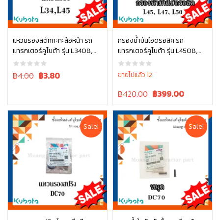
แหวนรองสตัทกะทะล้อหน้า รถ
กรองน้ำมันไฮดรอลิค รถ
แทรกเตอร์คูโบต้า รุ่น L3408,
แทรกเตอร์คูโบต้า รุ่น L4508,
หยิบใส่ตะกร้า
หยิบใส่ตะกร้า
L4508 04013-60140
L4708, L5018 , W9501-45101
Original
Current
฿4.00
฿
3.80
ขายไปแล้ว 12
price
price
Original
Current
฿420.00
฿
399.00
was:
is:
price
price
฿4.00.
฿4.00.
was:
is:
฿420.00.
฿420.00.
Sale!
Sale!