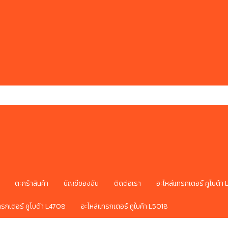
ตะกร้าสินค้า
บัญชีของฉัน
ติดต่อเรา
อะไหล่แทรกเตอร์ คูโบต้า
ทรกเตอร์ คูโบต้า L4708
อะไหล่แทรกเตอร์ คูใบค้า L5018