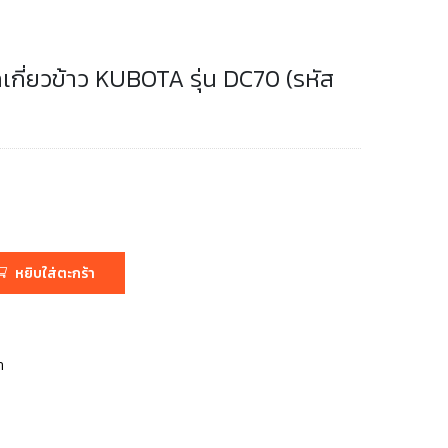
เกี่ยวข้าว KUBOTA รุ่น DC70 (รหัส
หยิบใส่ตะกร้า
า