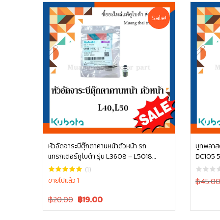
Sale!
หัวอัดจาระบีตุ๊กตาคานหน้าตัวหน้า รถ
บูทพลาสติ
แทรกเตอร์คูโบต้า รุ่น L3608 – L5018
DC105 5
หยิบใส่ตะกร้า
06611-15010
(1)
Original
ขายไปแล้ว 1
฿45.0
price
Original
Current
฿20.00
฿
19.00
was:
price
price
฿45.00.
was:
is: