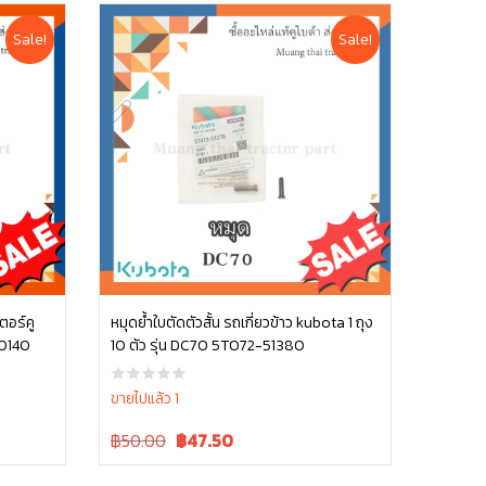
Sale!
Sale!
ตอร์คู
หมุดย้ำใบตัดตัวสั้น รถเกี่ยวข้าว kubota 1 ถุง
60140
10 ตัว รุ่น DC70 5T072-51380
หยิบใส่ตะกร้า
ขายไปแล้ว 1
Original
Current
฿50.00
฿
47.50
price
price
was:
is: