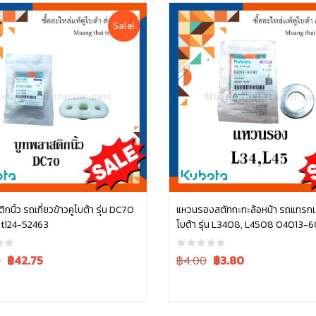
Sale!
กนิ้ว รถเกี่ยวข้าวคูโบต้า รุ่น DC70
แหวนรองสตัทกะทะล้อหน้า รถแทรกเ
t124-52463
โบต้า รุ่น L3408, L4508 04013-
หยิบใส่ตะกร้า
หยิบใส่ตะกร้า
Current
Original
Current
0
฿
42.75
฿4.00
฿
3.80
price
price
price
is:
was:
is:
฿45.00.
฿4.00.
฿4.00.