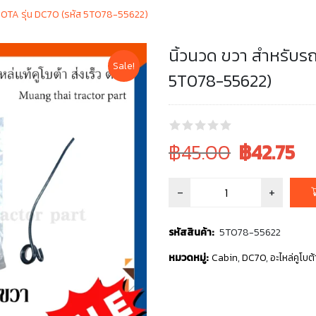
KUBOTA รุ่น DC70 (รหัส 5T078-55622)
นิ้วนวด ขวา สำหรับรถ
Sale!
5T078-55622)
Original
Current
฿45.00
฿
42.75
price
price
was:
is:
฿45.00.
฿45.00.
รหัสสินค้า:
5T078-55622
หมวดหมู่:
Cabin
,
DC70
,
อะไหล่คูโบต้