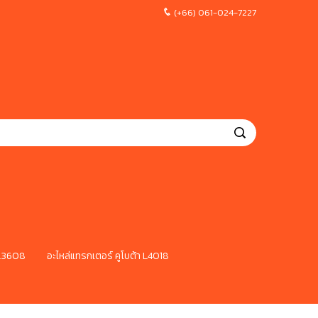
(+66) 061-024-7227
 L3608
อะไหล่แทรกเตอร์ คูโบต้า L4018