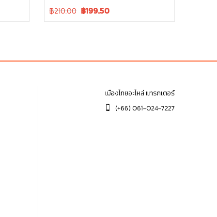
Original
Current
฿210.00
฿
199.50
price
price
was:
is:
฿210.00.
฿210.00.
เมืองไทยอะไหล่ แทรกเตอร์
(+66) 061-024-7227