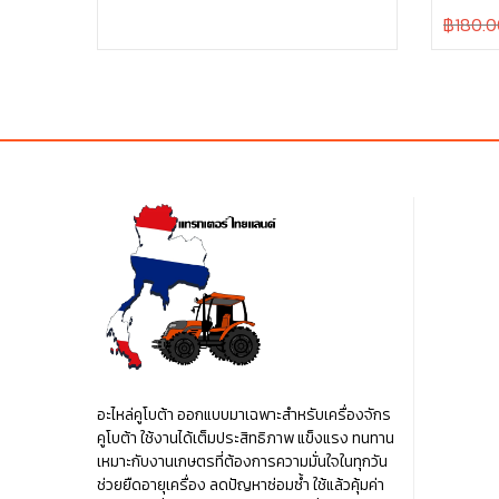
price
price
Original
฿180.0
was:
is:
price
฿4.00.
฿4.00.
was:
฿180.00
อะไหล่คูโบต้า ออกแบบมาเฉพาะสำหรับเครื่องจักร
คูโบต้า ใช้งานได้เต็มประสิทธิภาพ แข็งแรง ทนทาน
เหมาะกับงานเกษตรที่ต้องการความมั่นใจในทุกวัน
ช่วยยืดอายุเครื่อง ลดปัญหาซ่อมซ้ำ ใช้แล้วคุ้มค่า