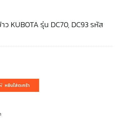
ข้าว KUBOTA รุ่น DC70, DC93 รหัส
หยิบใส่ตะกร้า
า