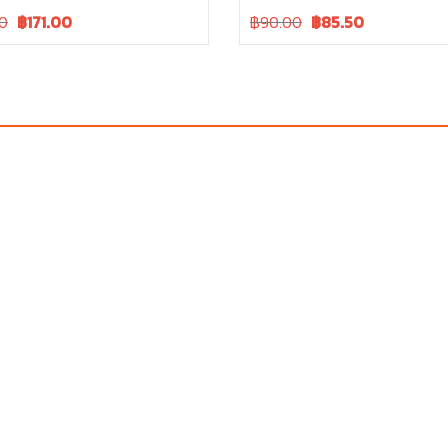
Current
Original
Current
0
฿
171.00
฿90.00
฿
85.50
price
price
price
is:
was:
is:
.
฿180.00.
฿90.00.
฿90.00.