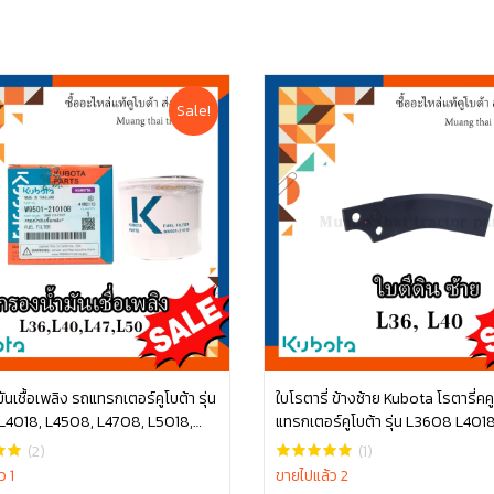
Sale!
ันเชื้อเพลิง รถแทรกเตอร์คูโบต้า รุ่น
ใบโรตารี่ ข้างซ้าย Kubota โรตารี่คค
L4018, L4508, L4708, L5018,
แทรกเตอร์คูโบต้า รุ่น L3608 L401
หยิบใส่ตะกร้า
หยิบใส่ตะกร้า
W9501-21010B
W9516-54163
(2)
(1)
ว 1
ขายไปแล้ว 2