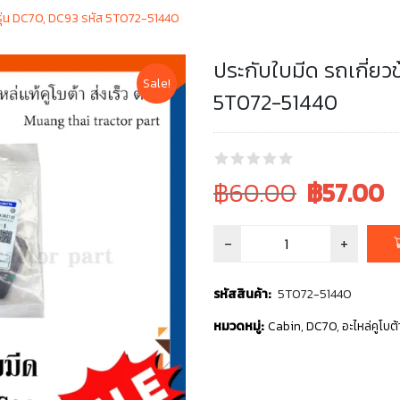
 รุ่น DC70, DC93 รหัส 5T072-51440
ประกับใบมีด รถเกี่ยว
Sale!
5T072-51440
Original
Current
฿60.00
฿
57.00
price
price
was:
is:
฿60.00.
฿60.00.
รหัสสินค้า:
5T072-51440
หมวดหมู่:
Cabin
,
DC70
,
อะไหล่คูโบต้