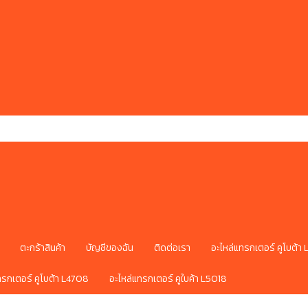
ตะกร้าสินค้า
บัญชีของฉัน
ติดต่อเรา
อะไหล่แทรกเตอร์ คูโบต้า
ทรกเตอร์ คูโบต้า L4708
อะไหล่แทรกเตอร์ คูใบค้า L5018