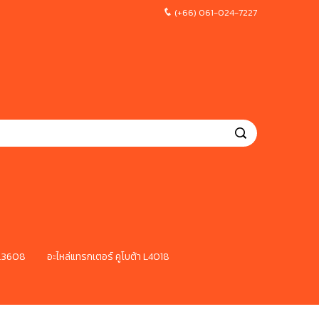
(+66) 061-024-7227
 L3608
อะไหล่แทรกเตอร์ คูโบต้า L4018