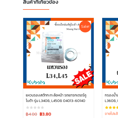
สินค้าที่เกี่ยวข้อง
Sale!
แหวนรองสตัทกะทะล้อหน้า รถแทรกเตอร์คู
กรองน้ำม
โบต้า รุ่น L3408, L4508 04013-60140
L3608, 
หยิบใส่ตะกร้า
M6040 
Original
Current
฿4.00
฿
3.80
ขายไปแล้