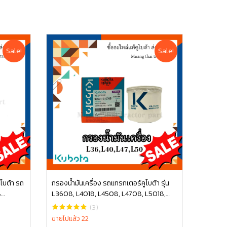
Sale!
Sale!
ูโบต้า รถ
กรองน้ำมันเครื่อง รถแทรกเตอร์คูโบต้า รุ่น
8
L3608, L4018, L4508, L4708, L5018,
หยิบใส่ตะกร้า
M6040 , W9501-31070B
(3)
ขายไปแล้ว 22