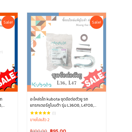
Sale!
Sale!
รถ
อะไหล่รไถ kubota ชุดข้อต่อตัวยู รถ
8,
แทรกเตอร์คูโบบต้า รุ่น L3608, L4708,
หยิบใส่ตะกร้า
70 ซีล
L3445-10001
(1)
ขายไปแล้ว 2
Original
Current
฿100.00
฿
95.00