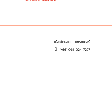
price
price
was:
is:
฿100.00.
฿100.00.
เมืองไทยอะไหล่ แทรกเตอร์
(+66) 061-024-7227