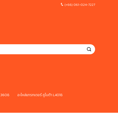
(+66) 061-024-7227
 L3608
อะไหล่แทรกเตอร์ คูโบต้า L4018