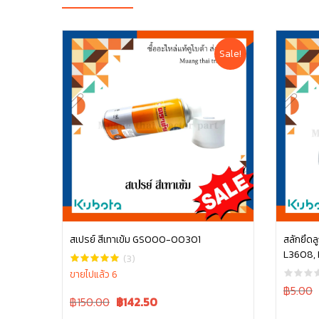
Sale!
สเปรย์ สีเทาเข้ม GS000-00301
สลักยึดล
L3608, L
หยิบใส่ตะกร้า
(3)
05511-
ขายไปแล้ว 6
Original
฿5.00
Original
Current
฿150.00
฿
142.50
price
price
price
was:
i