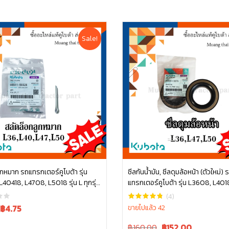
Sale!
ูกหมาก รถแทรกเตอร์คูโบต้า รุ่น
ซีลกันน้ำมัน, ซีลดุมล้อหน้า (ตัวใหม่) 
40418, L4708, L5018 รุ่น L ทุกรุ่น
แทรกเตอร์คูโบต้า รุ่น L3608, L401
หยิบใส่ตะกร้า
หยิบใส่ตะกร้า
50328
L4508, L4708, L5018 tc832-133
(4)
ล้อหน้ารถไถ ซีลล้อ คูโบต้า
Current
฿
4.75
ขายไปแล้ว 42
price
Original
Current
฿160.00
฿
152.00
s: