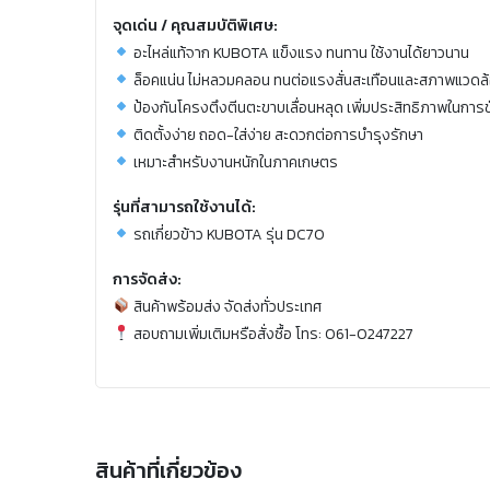
จุดเด่น / คุณสมบัติพิเศษ:
อะไหล่แท้จาก KUBOTA แข็งแรง ทนทาน ใช้งานได้ยาวนาน
ล็อคแน่น ไม่หลวมคลอน ทนต่อแรงสั่นสะเทือนและสภาพแวดล
ป้องกันโครงตึงตีนตะขาบเลื่อนหลุด เพิ่มประสิทธิภาพในการขั
ติดตั้งง่าย ถอด-ใส่ง่าย สะดวกต่อการบำรุงรักษา
เหมาะสำหรับงานหนักในภาคเกษตร
รุ่นที่สามารถใช้งานได้:
รถเกี่ยวข้าว KUBOTA รุ่น DC70
การจัดส่ง:
สินค้าพร้อมส่ง จัดส่งทั่วประเทศ
สอบถามเพิ่มเติมหรือสั่งซื้อ โทร: 061-0247227
สินค้าที่เกี่ยวข้อง