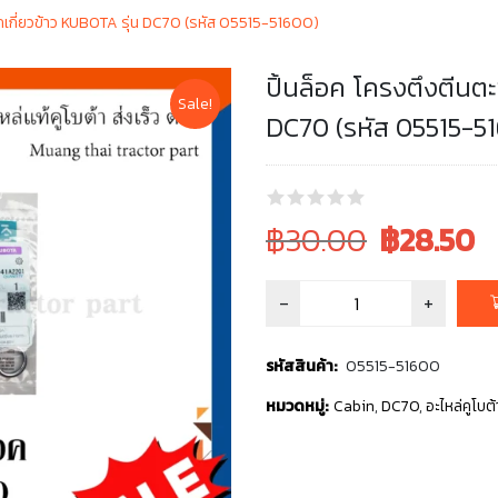
รถเกี่ยวข้าว KUBOTA รุ่น DC70 (รหัส 05515-51600)
ปิ้นล็อค โครงตึงตีนต
Sale!
DC70 (รหัส 05515-5
Original
Current
฿30.00
฿
28.50
price
price
was:
is:
฿30.00.
฿30.00.
รหัสสินค้า:
05515-51600
หมวดหมู่:
Cabin
,
DC70
,
อะไหล่คูโบต้