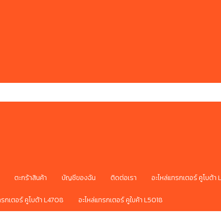
ตะกร้าสินค้า
บัญชีของฉัน
ติดต่อเรา
อะไหล่แทรกเตอร์ คูโบต้า
ทรกเตอร์ คูโบต้า L4708
อะไหล่แทรกเตอร์ คูใบค้า L5018