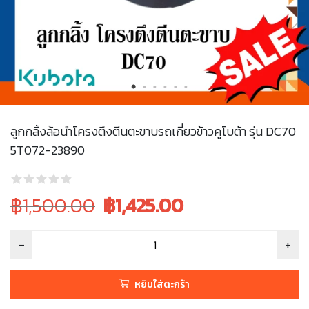
ลูกกลิ้งล้อนำโครงตึงตีนตะขาบรถเกี่ยวข้าวคูโบต้า รุ่น DC70
5T072-23890
Original
Current
฿1,500.00
฿
1,425.00
price
price
was:
is:
฿1,500.00.
฿1,500.00.
หยิบใส่ตะกร้า