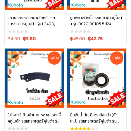
แหวนรองสตัทกะทะล้อหน้า รถ
บูทพลาสติกนิ้ว รถเกี่ยวข้าวคูโบต้
แทรกเตอร์คูโบต้า รุ่น L3408,
า รุ่น DC70 DC105 5t124-
หยิบใส่ตะกร้า
หยิบใส่ตะกร้า
L4508 04013-60140
52463
Original
Current
Original
Current
฿4.00
฿
3.80
฿45.00
฿
42.75
price
price
price
price
was:
is:
was:
is:
฿4.00.
฿4.00.
฿45.00.
฿45.00.
Sale!
Sale!
ใบโรตารี่ ข้างซ้าย Kubota โรตารี่
ซีลกันน้ำมัน, ซีลดุมล้อหน้า (ตัว
คคูโบต้า รถแทรกเตอร์คูโบต้า รุ่น
ใหม่) รถแทรกเตอร์คูโบต้า รุ่น
หยิบใส่ตะกร้า
หยิบใส่ตะกร้า
L4708 L5018 W9518-54061
L3608, L4018, L4508, L4708,
(4)