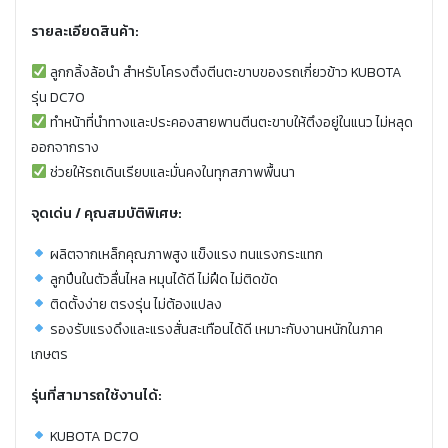
รายละเอียดสินค้า:
ลูกกลิ้งล้อนำ สำหรับโครงตึงตีนตะขาบของรถเกี่ยวข้าว KUBOTA
รุ่น DC70
ทำหน้าที่นำทางและประคองสายพานตีนตะขาบให้ตึงอยู่ในแนว ไม่หลุด
ออกจากราง
ช่วยให้รถเดินเรียบและมั่นคงในทุกสภาพพื้นนา
จุดเด่น / คุณสมบัติพิเศษ:
ผลิตจากเหล็กคุณภาพสูง แข็งแรง ทนแรงกระแทก
ลูกปืนในตัวลื่นไหล หมุนได้ดี ไม่ฝืด ไม่ติดขัด
ติดตั้งง่าย ตรงรุ่น ไม่ต้องแปลง
รองรับแรงดึงและแรงสั่นสะเทือนได้ดี เหมาะกับงานหนักในภาค
เกษตร
รุ่นที่สามารถใช้งานได้:
KUBOTA DC70