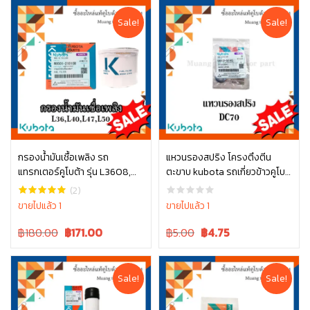
Sale!
Sale!
กรองน้ำมันเชื้อเพลิง รถ
แหวนรองสปริง โครงตึงตีน
แทรกเตอร์คูโบต้า รุ่น L3608,
ตะขาบ kubota รถเกี่ยวข้าวคูโบต้
หยิบใส่ตะกร้า
หยิบใส่ตะกร้า
L4018, L4508, L4708, L5018,
า รุ่น DC70 04512-50140
(2)
M6040 W9501-21010B
ขายไปแล้ว 1
ขายไปแล้ว 1
Original
Current
Original
Current
฿180.00
฿
171.00
฿5.00
฿
4.75
price
price
price
price
was:
is:
was:
is:
฿180.00.
฿180.00.
฿5.00.
฿5.00.
Sale!
Sale!