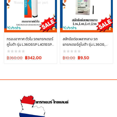
กรองอากาศ ตัวใน รถแทรกเตอร์
สลักข้อต่อเพลากลาง รถ
คูโบต้า รุ่น L3608SP L4018SP
แทรกเตอร์คูโบต้า รุ่น L3608,
หยิบใส่ตะกร้า
หยิบใส่ตะกร้า
L4708SP W9501-31090B
L4018, L4708, L5018 05411-
00430
Original
Current
Original
Current
฿360.00
฿
342.00
฿10.00
฿
9.50
price
price
price
price
was:
is:
was:
is:
฿360.00.
฿360.00.
฿10.00.
฿10.00.