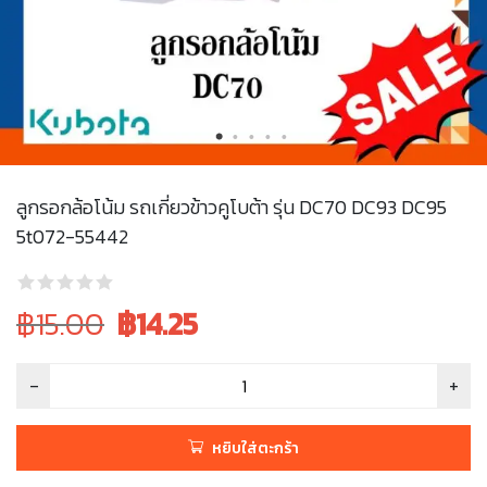
ลูกรอกล้อโน้ม รถเกี่ยวข้าวคูโบต้า รุ่น DC70 DC93 DC95
5t072-55442
Original
Current
฿15.00
฿
14.25
price
price
was:
is:
฿15.00.
฿15.00.
หยิบใส่ตะกร้า