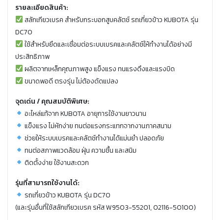
รายละเอียดสินค้า:
สลักเกียวเบรค สำหรับกระบอกสูบคลัตช์ รถเกี่ยวข้าว KUBOTA รุ่น
DC70
ใช้สำหรับยึดและเชื่อมต่อระบบเบรคและคลัตช์ให้ทำงานได้อย่างมี
ประสิทธิภาพ
ผลิตจากเหล็กคุณภาพสูง แข็งแรง ทนแรงดึงและแรงบิด
ขนาดพอดี ตรงรุ่น ไม่ต้องดัดแปลง
จุดเด่น / คุณสมบัติพิเศษ:
อะไหล่แท้จาก KUBOTA อายุการใช้งานยาวนาน
แข็งแรง ไม่หักง่าย ทนต่อแรงกระแทกจากงานภาคสนาม
ช่วยให้ระบบเบรคและคลัตช์ทำงานได้แม่นยำ ปลอดภัย
ทนต่อสภาพแวดล้อม ฝุ่น ความชื้น และสนิม
ติดตั้งง่าย ใช้งานสะดวก
รุ่นที่สามารถใช้งานได้:
รถเกี่ยวข้าว KUBOTA รุ่น DC70
(และรุ่นอื่นที่ใช้สลักเกียวเบรค รหัส W9503-55201, 02116-50100)