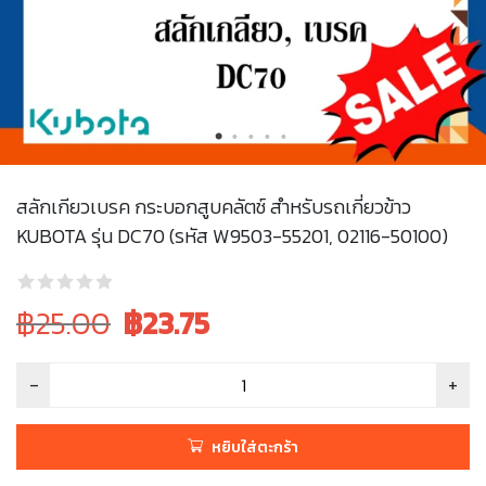
สลักเกียวเบรค กระบอกสูบคลัตช์ สำหรับรถเกี่ยวข้าว
KUBOTA รุ่น DC70 (รหัส W9503-55201, 02116-50100)
Original
Current
฿25.00
฿
23.75
price
price
was:
is:
฿25.00.
฿25.00.
หยิบใส่ตะกร้า