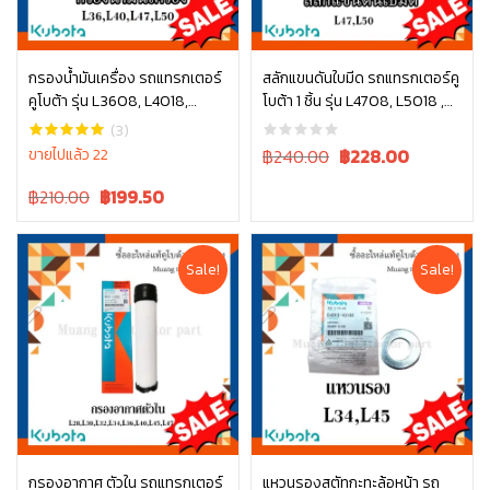
กรองน้ำมันเครื่อง รถแทรกเตอร์
สลักแขนดันใบมีด รถแทรกเตอร์คู
คูโบต้า รุ่น L3608, L4018,
โบต้า 1 ชิ้น รุ่น L4708, L5018 ,
หยิบใส่ตะกร้า
หยิบใส่ตะกร้า
L4508, L4708, L5018, M6040
W9558-52102
(3)
, W9501-31070B
Original
Current
ขายไปแล้ว 22
฿240.00
฿
228.00
price
price
Original
Current
฿210.00
฿
199.50
was:
is:
price
price
฿240.00.
฿240.00.
was:
is:
฿210.00.
฿210.00.
Sale!
Sale!
กรองอากาศ ตัวใน รถแทรกเตอร์
แหวนรองสตัทกะทะล้อหน้า รถ