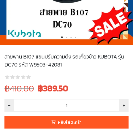
สายพาน B107 แขนปรับความตึง รถเกี่ยวข้าว KUBOTA รุ่น
DC70 รหัส W9503-42081
Original
Current
฿410.00
฿
389.50
price
price
was:
is:
฿410.00.
฿410.00.
หยิบใส่ตะกร้า