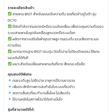
รายละเอียดสินค้า:
สายพาน B107 สำหรับแขนปรับความตึง รถเกี่ยวข้าวคูโบต้า รุ่น
DC70
ใช้ส่งกำลังจากมอเตอร์หรือระบบขับเคลื่อน เพื่อควบคุมความตึงของ
ระบบสายพานในชุดขับเคลื่อนลูกนวดหรือระบบโยก
ผลิตจากยางเสริมใยผ้าคุณภาพสูง ทนแรงดึง แรงเสียดทาน และ
ความร้อน
ขนาดมาตรฐาน B107 ตรงรุ่น ติดตั้งง่าย ไม่ต้องดัดแปลง ใช้แทน
ของเดิมได้ทันที
เหมาะสำหรับเปลี่ยนสายพานเดิมที่ขาด สึกหรอ หรือยืด
คุณสมบัติพิเศษ:
ทนแรงดึงสูง ไม่ยืดง่าย อายุการใช้งานยาวนาน
เพิ่มประสิทธิภาพการส่งกำลังในระบบเกี่ยวข้าว
ลดการสั่นสะเทือน ทำงานลื่นไหล ไม่เสียงดัง
ใช้งานหนักในสภาพไร่นาได้อย่างมั่นใจ
รุ่นที่สามารถใช้ได้: