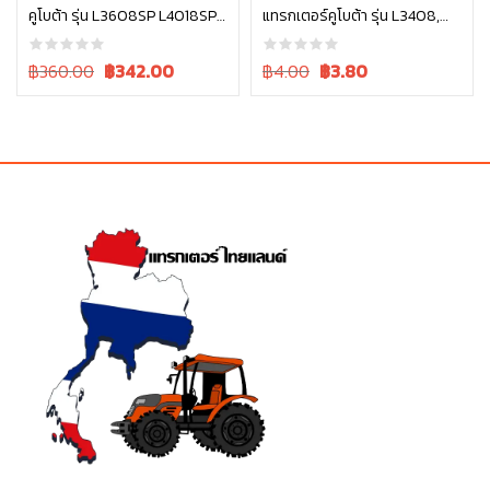
คูโบต้า รุ่น L3608SP L4018SP
แทรกเตอร์คูโบต้า รุ่น L3408,
หยิบใส่ตะกร้า
หยิบใส่ตะกร้า
L4708SP W9501-31090B
L4508 04013-60140
Original
Current
Original
Current
฿360.00
฿
342.00
฿4.00
฿
3.80
price
price
price
price
was:
is:
was:
is:
฿360.00.
฿360.00.
฿4.00.
฿4.00.