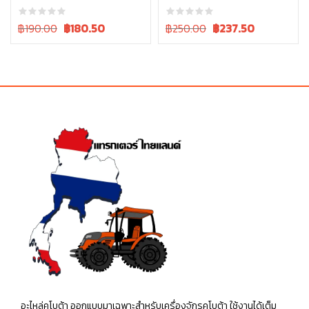
Original
Current
Original
Current
฿190.00
฿
180.50
฿250.00
฿
237.50
price
price
price
price
was:
is:
was:
is:
฿190.00.
฿190.00.
฿250.00.
฿250.00.
อะไหล่คูโบต้า ออกแบบมาเฉพาะสำหรับเครื่องจักรคูโบต้า ใช้งานได้เต็ม