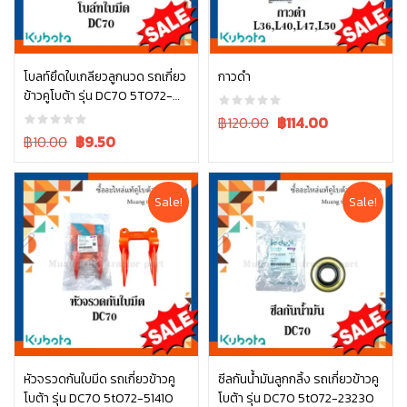
โบลท์ยึดใบเกลียวลูกนวด รถเกี่ยว
กาวดำ
ข้าวคูโบต้า รุ่น DC70 5T072-
หยิบใส่ตะกร้า
หยิบใส่ตะกร้า
63162
Original
Current
฿120.00
฿
114.00
Original
Current
price
price
฿10.00
฿
9.50
price
price
was:
is:
was:
is:
฿120.00.
฿120.00.
฿10.00.
฿10.00.
Sale!
Sale!
หัวจรวดกันใบมีด รถเกี่ยวข้าวคู
ซีลกันน้ำมันลูกกลิ้ง รถเกี่ยวข้าวคู
โบต้า รุ่น DC70 5t072-51410
โบต้า รุ่น DC70 5t072-23230
หยิบใส่ตะกร้า
หยิบใส่ตะกร้า