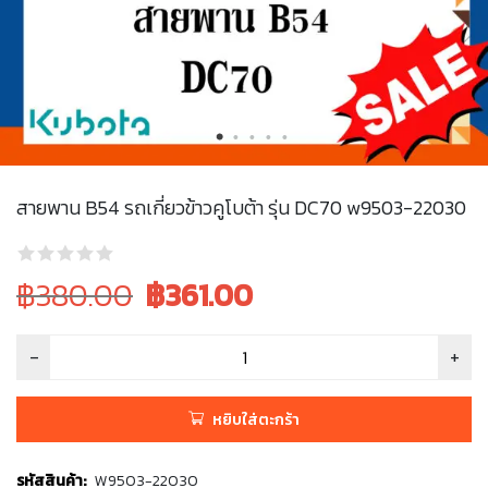
สายพาน B54 รถเกี่ยวข้าวคูโบต้า รุ่น DC70 w9503-22030
Original
Current
฿380.00
฿
361.00
price
price
was:
is:
฿380.00.
฿380.00.
หยิบใส่ตะกร้า
รหัสสินค้า:
W9503-22030