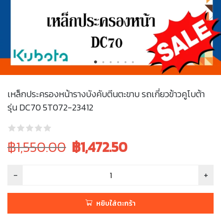
เหล็กประครองหน้ารางบังคับตีนตะขาบ รถเกี่ยวข้าวคูโบต้า
รุ่น DC70 5T072-23412
Original
Current
฿1,550.00
฿
1,472.50
price
price
was:
is:
฿1,550.00.
฿1,550.00.
หยิบใส่ตะกร้า