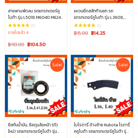
สายพานพัดลม รถแทรกเตอร์คู
แหวนยึดสลักก้านยก รถ
โบต้า รุ่น L5018 M6040 M6240
แทรกเตอร์คูโบต้า รุ่น L3608,
หยิบใส่ตะกร้า
หยิบใส่ตะกร้า
TC803-97010
L4018, L4508, L4708, L5018
(1)
(1)
tc402-34340
Original
Current
ขายไปแล้ว 4
฿15.00
฿
14.25
price
price
Original
Current
฿110.00
฿
104.50
was:
is:
price
price
฿15.00.
฿15.00.
was:
is:
฿110.00.
฿110.00.
Sale!
Sale!
ซีลกันน้ำมัน, ซีลดุมล้อหน้า (ตัว
ใบโรตารี่ ข้างซ้าย Kubota โรตารี่
ใหม่) รถแทรกเตอร์คูโบต้า รุ่น
คคูโบต้า รถแทรกเตอร์คูโบต้า รุ่น
หยิบใส่ตะกร้า
หยิบใส่ตะกร้า
L3608, L4018, L4508, L4708,
L3608 L4018 W9516-54163