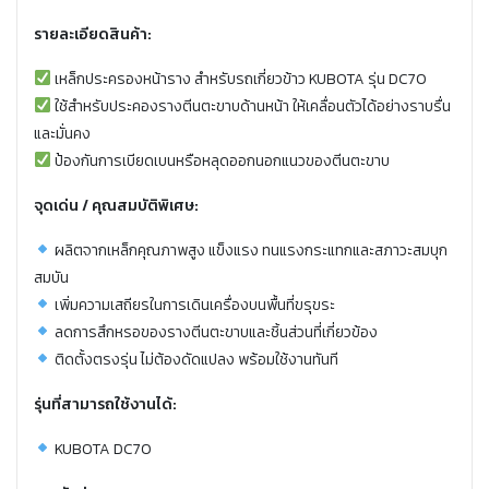
รายละเอียดสินค้า:
เหล็กประครองหน้าราง สำหรับรถเกี่ยวข้าว KUBOTA รุ่น DC70
ใช้สำหรับประคองรางตีนตะขาบด้านหน้า ให้เคลื่อนตัวได้อย่างราบรื่น
และมั่นคง
ป้องกันการเบียดเบนหรือหลุดออกนอกแนวของตีนตะขาบ
จุดเด่น / คุณสมบัติพิเศษ:
ผลิตจากเหล็กคุณภาพสูง แข็งแรง ทนแรงกระแทกและสภาวะสมบุก
สมบัน
เพิ่มความเสถียรในการเดินเครื่องบนพื้นที่ขรุขระ
ลดการสึกหรอของรางตีนตะขาบและชิ้นส่วนที่เกี่ยวข้อง
ติดตั้งตรงรุ่น ไม่ต้องดัดแปลง พร้อมใช้งานทันที
รุ่นที่สามารถใช้งานได้:
KUBOTA DC70