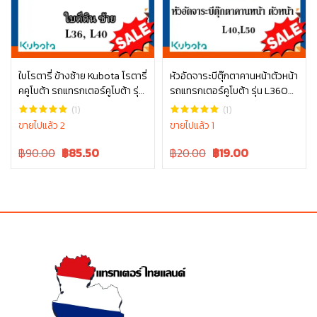
ใบโรตารี่ ข้างซ้าย Kubota โรตารี่
หัวอัดจาระบีตุ๊กตาคานหน้าตัวหน้า
คคูโบต้า รถแทรกเตอร์คูโบต้า รุ่น
รถแทรกเตอร์คูโบต้า รุ่น L3608
หยิบใส่ตะกร้า
หยิบใส่ตะกร้า
L3608 L4018 W9516-54163
– L5018 06611-15010
(1)
(1)
ขายไปแล้ว 2
ขายไปแล้ว 1
Original
Current
Original
Current
฿90.00
฿
85.50
฿20.00
฿
19.00
price
price
price
price
was:
is:
was:
is:
฿90.00.
฿90.00.
฿20.00.
฿20.00.