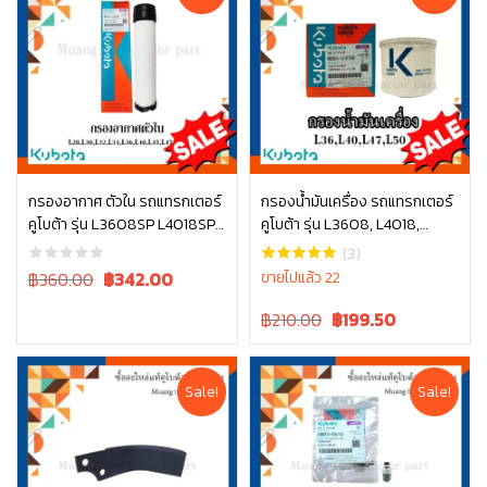
กรองอากาศ ตัวใน รถแทรกเตอร์
กรองน้ำมันเครื่อง รถแทรกเตอร์
คูโบต้า รุ่น L3608SP L4018SP
คูโบต้า รุ่น L3608, L4018,
หยิบใส่ตะกร้า
หยิบใส่ตะกร้า
L4708SP W9501-31090B
L4508, L4708, L5018, M6040
(3)
, W9501-31070B
Original
Current
฿360.00
฿
342.00
ขายไปแล้ว 22
price
price
Original
Current
฿210.00
฿
199.50
was:
is:
price
price
฿360.00.
฿360.00.
was:
is:
฿210.00.
฿210.00.
Sale!
Sale!