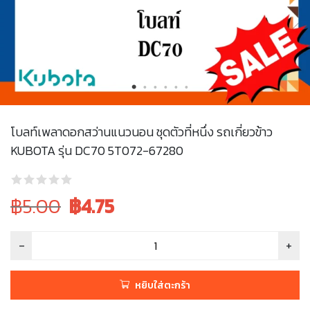
โบลท์เพลาดอกสว่านแนวนอน ชุดตัวที่หนึ่ง รถเกี่ยวข้าว
KUBOTA รุ่น DC70 5T072-67280
Original
Current
฿5.00
฿
4.75
price
price
was:
is:
฿5.00.
฿5.00.
หยิบใส่ตะกร้า