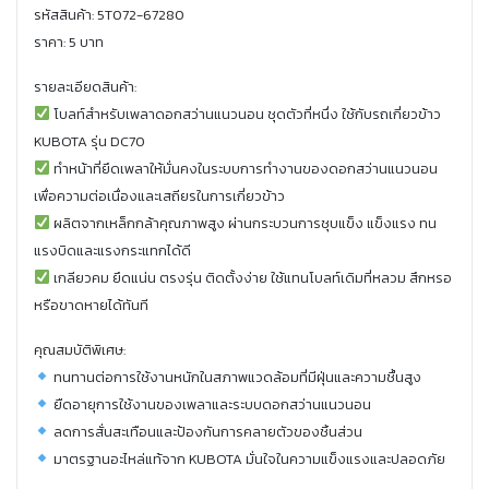
รหัสสินค้า: 5T072-67280
ราคา: 5 บาท
รายละเอียดสินค้า:
โบลท์สำหรับเพลาดอกสว่านแนวนอน ชุดตัวที่หนึ่ง ใช้กับรถเกี่ยวข้าว
KUBOTA รุ่น DC70
ทำหน้าที่ยึดเพลาให้มั่นคงในระบบการทำงานของดอกสว่านแนวนอน
เพื่อความต่อเนื่องและเสถียรในการเกี่ยวข้าว
ผลิตจากเหล็กกล้าคุณภาพสูง ผ่านกระบวนการชุบแข็ง แข็งแรง ทน
แรงบิดและแรงกระแทกได้ดี
เกลียวคม ยึดแน่น ตรงรุ่น ติดตั้งง่าย ใช้แทนโบลท์เดิมที่หลวม สึกหรอ
หรือขาดหายได้ทันที
คุณสมบัติพิเศษ:
ทนทานต่อการใช้งานหนักในสภาพแวดล้อมที่มีฝุ่นและความชื้นสูง
ยืดอายุการใช้งานของเพลาและระบบดอกสว่านแนวนอน
ลดการสั่นสะเทือนและป้องกันการคลายตัวของชิ้นส่วน
มาตรฐานอะไหล่แท้จาก KUBOTA มั่นใจในความแข็งแรงและปลอดภัย