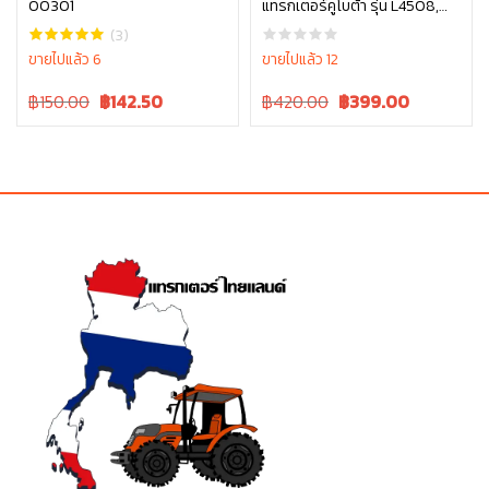
00301
แทรกเตอร์คูโบต้า รุ่น L4508,
หยิบใส่ตะกร้า
หยิบใส่ตะกร้า
L4708, L5018 , W9501-45101
(3)
ขายไปแล้ว 6
ขายไปแล้ว 12
Original
Current
Original
Current
฿150.00
฿
142.50
฿420.00
฿
399.00
price
price
price
price
was:
is:
was:
is:
฿150.00.
฿150.00.
฿420.00.
฿420.00.