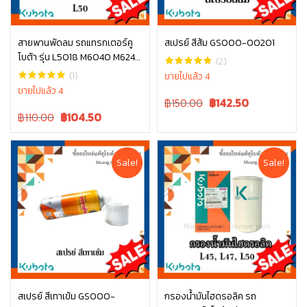
สายพานพัดลม รถแทรกเตอร์คู
สเปรย์ สีส้ม GS000-00201
โบต้า รุ่น L5018 M6040 M6240
หยิบใส่ตะกร้า
หยิบใส่ตะกร้า
(2)
TC803-97010
(1)
ขายไปแล้ว 4
ขายไปแล้ว 4
Original
Current
฿150.00
฿
142.50
Original
Current
price
price
฿110.00
฿
104.50
price
price
was:
is:
was:
is:
฿150.00.
฿150.00.
฿110.00.
฿110.00.
Sale!
Sale!
สเปรย์ สีเทาเข้ม GS000-
กรองน้ำมันไฮดรอลิค รถ