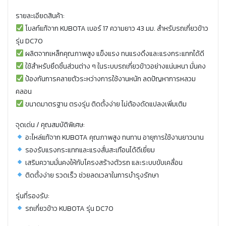
รายละเอียดสินค้า:
โบลท์แท้จาก KUBOTA เบอร์ 17 ความยาว 43 มม. สำหรับรถเกี่ยวข้าว
รุ่น DC70
ผลิตจากเหล็กคุณภาพสูง แข็งแรง ทนแรงดึงและแรงกระแทกได้ดี
ใช้สำหรับยึดชิ้นส่วนต่าง ๆ ในระบบรถเกี่ยวข้าวอย่างแน่นหนา มั่นคง
ป้องกันการคลายตัวระหว่างการใช้งานหนัก ลดปัญหาการหลวม
คลอน
ขนาดมาตรฐาน ตรงรุ่น ติดตั้งง่าย ไม่ต้องดัดแปลงเพิ่มเติม
จุดเด่น / คุณสมบัติพิเศษ:
อะไหล่แท้จาก KUBOTA คุณภาพสูง ทนทาน อายุการใช้งานยาวนาน
รองรับแรงกระแทกและแรงสั่นสะเทือนได้ดีเยี่ยม
เสริมความมั่นคงให้กับโครงสร้างตัวรถ และระบบขับเคลื่อน
ติดตั้งง่าย รวดเร็ว ช่วยลดเวลาในการบำรุงรักษา
รุ่นที่รองรับ:
รถเกี่ยวข้าว KUBOTA รุ่น DC70