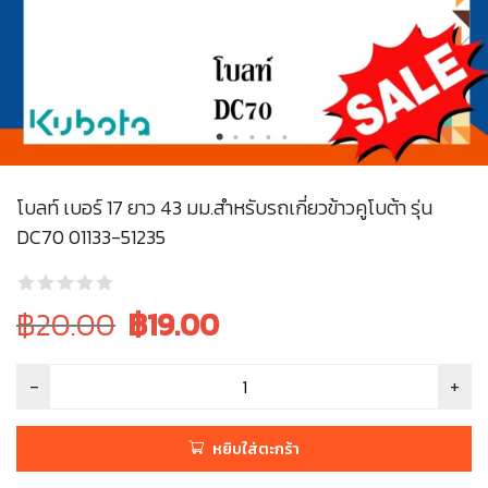
โบลท์ เบอร์ 17 ยาว 43 มม.สำหรับรถเกี่ยวข้าวคูโบต้า รุ่น
DC70 01133-51235
Original
Current
฿20.00
฿
19.00
price
price
was:
is:
฿20.00.
฿20.00.
หยิบใส่ตะกร้า