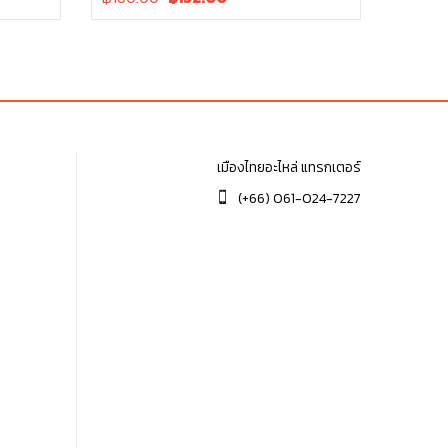
price
price
was:
is:
฿160.00.
฿160.00.
เมืองไทยอะไหล่ แทรกเตอร์
(+66) 061-024-7227