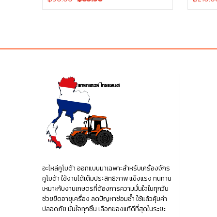
price
price
price
was:
is:
was:
฿90.00.
฿90.00.
฿210.00
อะไหล่คูโบต้า ออกแบบมาเฉพาะสำหรับเครื่องจักร
คูโบต้า ใช้งานได้เต็มประสิทธิภาพ แข็งแรง ทนทาน
เหมาะกับงานเกษตรที่ต้องการความมั่นใจในทุกวัน
ช่วยยืดอายุเครื่อง ลดปัญหาซ่อมซ้ำ ใช้แล้วคุ้มค่า
ปลอดภัย มั่นใจทุกชิ้น เลือกของแท้ดีที่สุดในระยะ