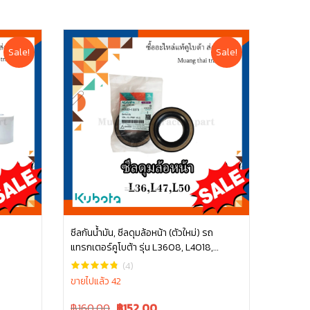
Sale!
Sale!
ซีลกันน้ำมัน, ซีลดุมล้อหน้า (ตัวใหม่) รถ
แทรกเตอร์คูโบต้า รุ่น L3608, L4018,
หยิบใส่ตะกร้า
L4508, L4708, L5018 tc832-13370 ซีล
(4)
ล้อหน้ารถไถ ซีลล้อ คูโบต้า
ขายไปแล้ว 42
Original
Current
฿160.00
฿
152.00