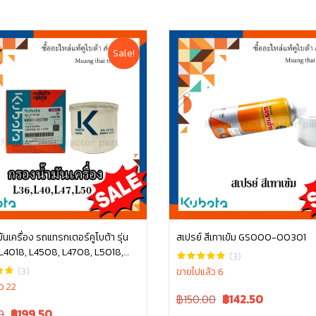
Sale!
ันเครื่อง รถแทรกเตอร์คูโบต้า รุ่น
สเปรย์ สีเทาเข้ม GS000-00301
L4018, L4508, L4708, L5018,
หยิบใส่ตะกร้า
หยิบใส่ตะกร้า
(3)
, W9501-31070B
(3)
ขายไปแล้ว 6
ว 22
Original
Current
฿150.00
฿
142.50
Current
price
price
0
฿
199.50