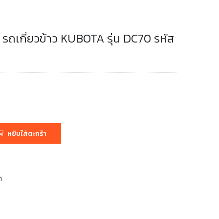
ถเกี่ยวข้าว KUBOTA รุ่น DC70 รหัส
หยิบใส่ตะกร้า
า