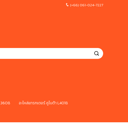
(+66) 061-024-7227
 L3608
อะไหล่แทรกเตอร์ คูโบต้า L4018