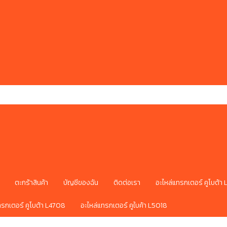
ตะกร้าสินค้า
บัญชีของฉัน
ติดต่อเรา
อะไหล่แทรกเตอร์ คูโบต้า
ทรกเตอร์ คูโบต้า L4708
อะไหล่แทรกเตอร์ คูใบค้า L5018