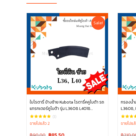
Sale!
ใบโรตารี่ ข้างซ้าย Kubota โรตารี่คคูโบต้า รถ
กรองน้ำม
แทรกเตอร์คูโบต้า รุ่น L3608 L4018
L3608, 
หยิบใส่ตะกร้า
W9516-54163
M6040 
(1)
ขายไปแล้ว 2
ขายไปแล้
Original
Current
Original
฿90.00
฿
85.50
฿210.0