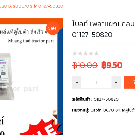
 KUBOTA รุ่น DC70 รหัส 01127-50820
โบลท์ เพลาแยกแกลบ ร
Sale!
01127-50820
Original
Current
฿10.00
฿
9.50
price
price
was:
is:
฿10.00.
฿10.00.
รหัสสินค้า:
01127-50820
หมวดหมู่:
Cabin
,
DC70
,
อะไหล่คูโบต้